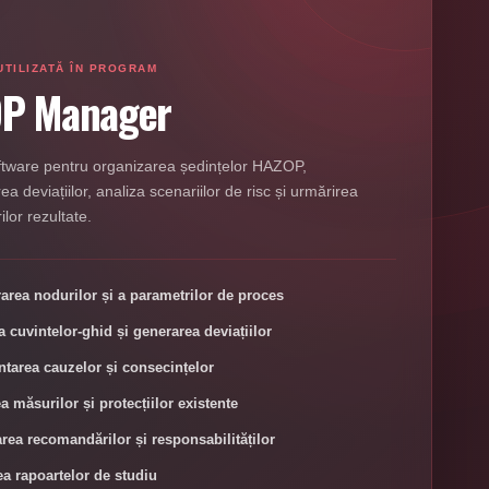
UTILIZATĂ ÎN PROGRAM
P Manager
oftware pentru organizarea ședințelor HAZOP,
 deviațiilor, analiza scenariilor de risc și urmărirea
lor rezultate.
area nodurilor și a parametrilor de proces
a cuvintelor-ghid și generarea deviațiilor
area cauzelor și consecințelor
a măsurilor și protecțiilor existente
rea recomandărilor și responsabilităților
a rapoartelor de studiu