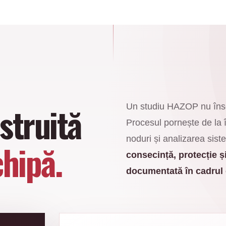
struită
Un studiu HAZOP nu îns
Procesul pornește de la î
noduri și analizarea siste
chipă.
consecință, protecție ș
documentată în cadrul 