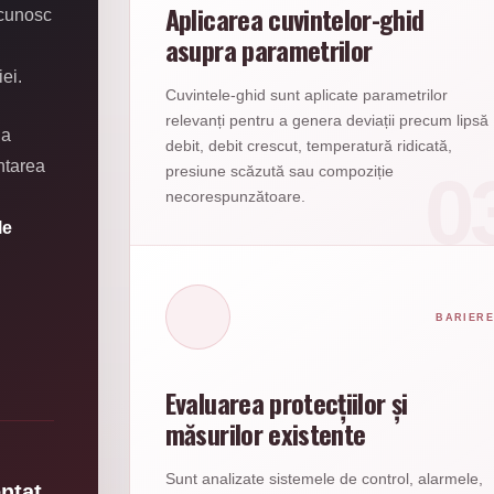
Aplicarea cuvintelor-ghid
 cunosc
asupra parametrilor
ei.
Cuvintele-ghid sunt aplicate parametrilor
relevanți pentru a genera deviații precum lipsă
ia
debit, debit crescut, temperatură ridicată,
ntarea
presiune scăzută sau compoziție
necorespunzătoare.
le
BARIERE
Evaluarea protecțiilor și
măsurilor existente
Sunt analizate sistemele de control, alarmele,
entat