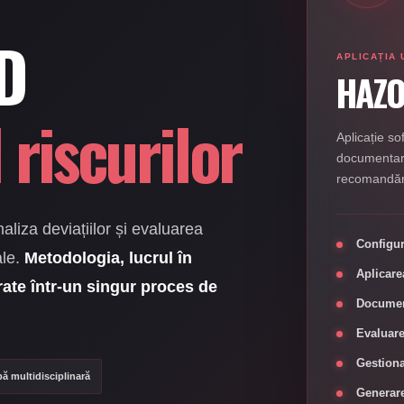
D
APLICAȚIA 
HAZO
riscurilor
Aplicație s
documentarea
recomandări
aliza deviațiilor și evaluarea
Configur
ale.
Metodologia, lucrul în
Aplicare
ate într-un singur proces de
Document
Evaluare
Gestiona
ă multidisciplinară
Generare