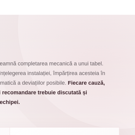
eamnă completarea mecanică a unui tabel.
nțelegerea instalației, împărțirea acesteia în
matică a deviațiilor posibile.
Fiecare cauză,
i recomandare trebuie discutată și
echipei.