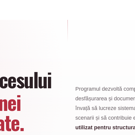
ocesului
Programul dezvoltă comp
nei
desfășurarea și documen
învață să lucreze sistem
ate.
scenarii și să contribuie 
utilizat pentru structur