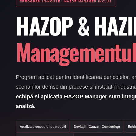
PROGRAM IN-HOUSE · HAZOP MANAGER INCLUS
HAZOP & HAZI
Managementul 
Program aplicat pentru identificarea pericolelor, an
scenariilor de risc din procese și instalații industri
echipă și aplicația HAZOP Manager sunt integr
analiză.
Analiza procesului pe noduri
Deviații · Cauze · Consecințe
Echip