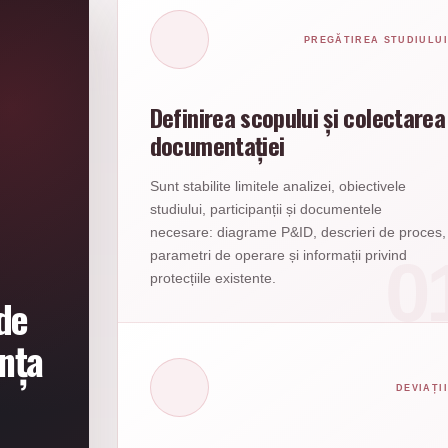
PREGĂTIREA STUDIULUI
Definirea scopului și colectarea
documentației
Sunt stabilite limitele analizei, obiectivele
studiului, participanții și documentele
necesare: diagrame P&ID, descrieri de proces,
parametri de operare și informații privind
protecțiile existente.
de
ența
DEVIAȚII