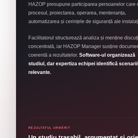
HAZOP presupune participarea persoanelor care
procesul, proiectarea, operarea, mentenanța,
automatizarea și cerințele de siguranță ale instalați
Facilitatorul structurează analiza și menține discuț
concentrată, iar HAZOP Manager susține docume
coerentă a rezultatelor.
Software-ul organizează
studiul, dar expertiza echipei identifică scenarii
relevante.
REZULTATUL URMĂRIT
Un studiu trasabil, argumentat și ori