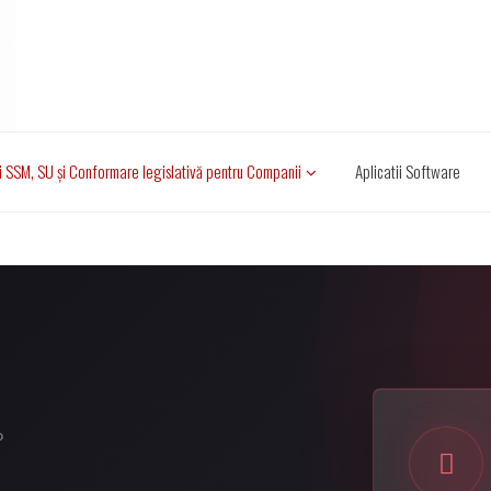
i SSM, SU și Conformare legislativă pentru Companii
Aplicatii Software
D