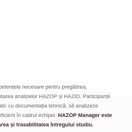
etențele necesare pentru pregătirea,
tarea analizelor HAZOP și HAZID. Participanții
atic cu documentația tehnică, să analizeze
eficient în cadrul echipei.
HAZOP Manager este
area și trasabilitatea întregului studiu.