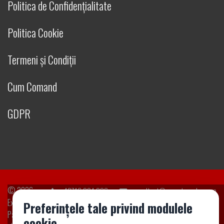
Politica de Confidențialitate
Politica Cookie
Termeni și Condiții
Cum Comand
GDPR
© 2026
+40746 204 206
consultant@expertacademy.ro
ExpertAcademy.ro
Preferințele tale privind modulele
Parte din
cookie