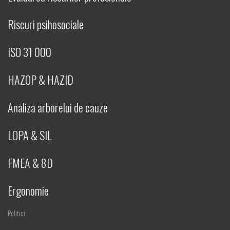
Riscuri psihosociale
ISO 31 000
HAZOP & HAZID
Analiza arborelui de cauze
LOPA & SIL
FMEA & 8D
Ergonomie
Politici