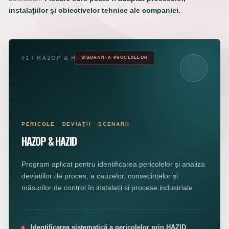
instalațiilor și obiectivelor tehnice ale companiei.
01 / HAZOP & HAZID
SIGURANȚA PROCESELOR
PERICOLE · DEVIAȚII · SCENARII
HAZOP & HAZID
Program aplicat pentru identificarea pericolelor și analiza
deviațiilor de proces, a cauzelor, consecințelor și
măsurilor de control în instalații și procese industriale.
Identificarea sistematică a pericolelor prin HAZID