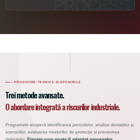
PROGRAME TEHNICE DISPONIBILE
Trei metode avansate.
O abordare integrată a riscurilor industriale.
Programele acoperă identificarea pericolelor, analiza deviațiilor și
scenariilor, evaluarea nivelurilor de protecție și prevenirea
defectelor.
Fiecare curs poate fi adaptat proceselor,