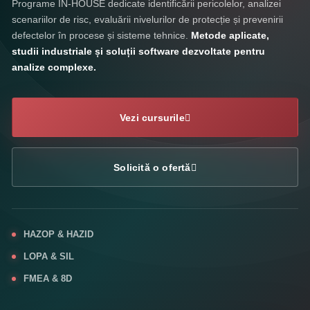
Programe IN-HOUSE dedicate identificării pericolelor, analizei
scenariilor de risc, evaluării nivelurilor de protecție și prevenirii
defectelor în procese și sisteme tehnice.
Metode aplicate,
studii industriale și soluții software dezvoltate pentru
analize complexe.
Vezi cursurile
Solicită o ofertă
HAZOP & HAZID
LOPA & SIL
FMEA & 8D