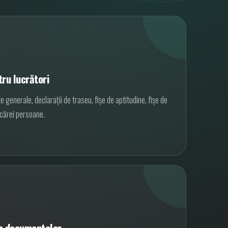
ru lucrători
te generale, declarații de traseu, fișe de aptitudine, fișe de
ecărei persoane.
a documentelor