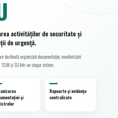
U
ea activităților de securitate și
ții de urgență.
re destinată organizării documentației, monitorizării
lor SSM și SU într-un singur sistem.
ganizarea
Rapoarte și evidențe
umentației și
centralizate
istrelor