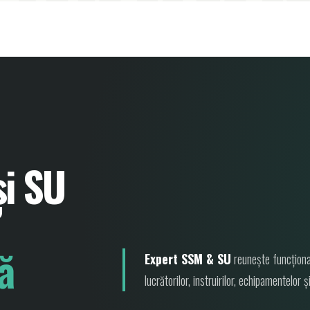
și SU
ă
Expert SSM & SU
reunește funcțional
lucrătorilor, instruirilor, echipamentelor și