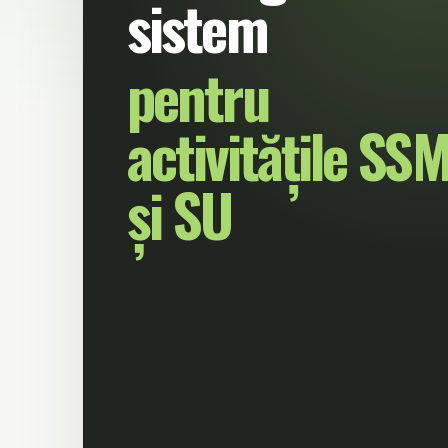
sistem
pentru
activitățile SS
și SU