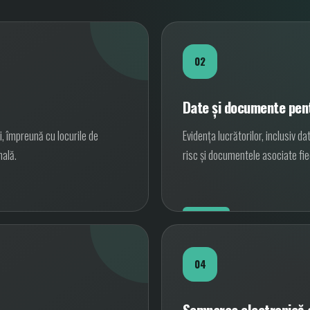
02
Date și documente pent
, împreună cu locurile de
Evidența lucrătorilor, inclusiv da
nală.
risc și documentele asociate fi
04
Semnarea electronică 