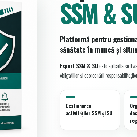
SSM & S
Platformă pentru gestionar
sănătate în muncă și situa
Expert SSM & SU
este aplicația softwa
obligațiilor și coordonării responsabilități
Gestionarea
Or
activităților SSM și SU
doc
reg