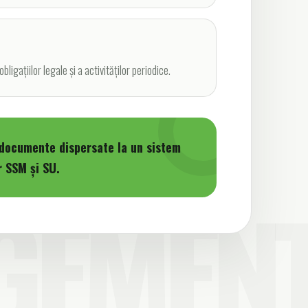
gațiilor legale și a activităților periodice.
 documente dispersate la un sistem
r SSM și SU.